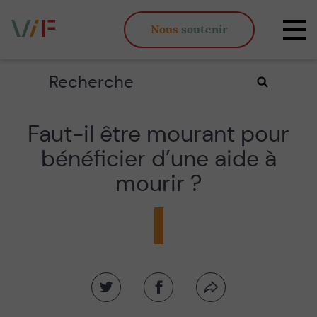
Vieux,
Nous
soutenir
inégaux
Affi
et
la
fous
navi
Rechercher
Valider
la
recherche
Faut-il être mourant pour
bénéficier d’une aide à
mourir ?
Partager
Partager
Partager
sur
sur
par