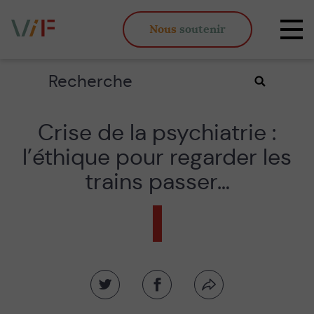
Vieux,
Nous
soutenir
inégaux
Affi
et
la
fous
navi
Rechercher
Valider
la
recherche
Crise de la psychiatrie :
l’éthique pour regarder les
trains passer…
Partager
Partager
Partager
sur
sur
par