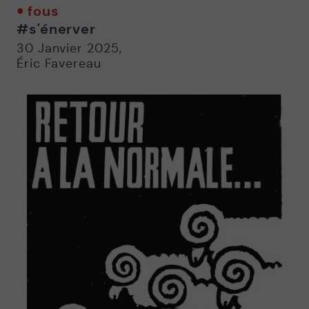
twitter
facebook
email
fous
-
-
#s'énerver
Nouvelle
Nouvelle
fenêtre
fenêtre
30 Janvier 2025
,
Éric Favereau