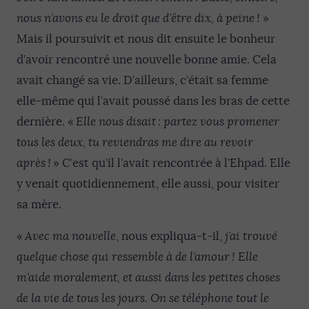
nous n’avons eu le droit que d’être dix, à peine !
»
Mais il poursuivit et nous dit ensuite le bonheur
d’avoir rencontré une nouvelle bonne amie. Cela
avait changé sa vie. D’ailleurs, c’était sa femme
elle-même qui l’avait poussé dans les bras de cette
dernière. «
Elle
nous
disait
:
p
artez vous
promener
tous
les
d
eux
, t
u
revi
en
dras me dire
a
u revoir
après !
» C’est qu’il l’avait rencontrée à l’Ehpad. Elle
y venait quotidiennement, elle aussi, pour visiter
sa mère.
«
Avec
ma nouv
elle
, nous expliqua-t-il,
j’ai trouvé
quelque chose qui ressemble à de l’amour
!
Elle
m’aide moralement
,
et aussi dans les petites choses
de la vie de tous les jours.
On se téléphone
tout le