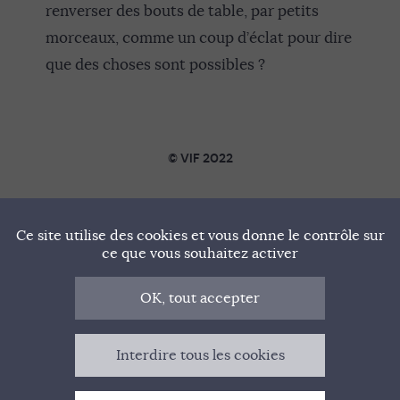
renverser des bouts de table, par petits
morceaux, comme un coup d’éclat pour dire
que des choses sont possibles ?
© VIF 2022
SOUTENIR VIF
Ce site utilise des cookies et vous donne le contrôle sur
NOTRE MANIFESTE
ce que vous souhaitez activer
QUI SOMMES-NOUS ?
OK, tout accepter
MENTIONS LÉGALES
Interdire tous les cookies
CONTACT