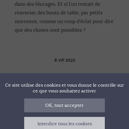
dans des blocages. Et si l’on tentait de
renverser des bouts de table, par petits
morceaux, comme un coup d’éclat pour dire
que des choses sont possibles ?
© VIF 2022
SOUTENIR VIF
Ce site utilise des cookies et vous donne le contrôle sur
NOTRE MANIFESTE
ce que vous souhaitez activer
QUI SOMMES-NOUS ?
OK, tout accepter
MENTIONS LÉGALES
Interdire tous les cookies