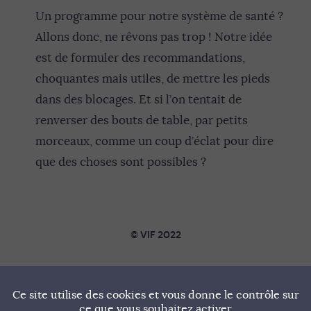
Un programme pour notre système de santé ?
Allons donc, ne rêvons pas trop ! Notre idée
est de formuler des recommandations,
choquantes mais utiles, de mettre les pieds
dans des blocages. Et si l’on tentait de
renverser des bouts de table, par petits
morceaux, comme un coup d’éclat pour dire
que des choses sont possibles ?
© VIF 2022
SOUTENIR VIF
Ce site utilise des cookies et vous donne le contrôle sur
NOTRE MANIFESTE
ce que vous souhaitez activer