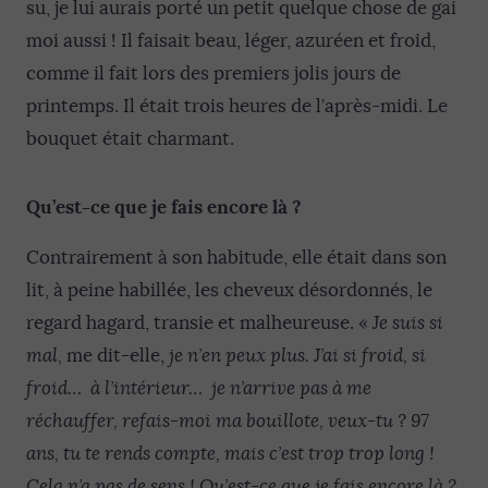
su, je lui aurais porté un petit quelque chose de gai
moi aussi ! Il faisait beau, léger, azuréen et froid,
comme il fait lors des premiers jolis jours de
printemps. Il était trois heures de l’après-midi. Le
bouquet était charmant.
Qu’est-ce que je fais encore là ?
Contrairement à son habitude, elle était dans son
lit, à peine habillée, les cheveux désordonnés, le
regard hagard, transie et malheureuse. «
Je suis si
mal,
me dit-elle,
je n’en peux plus. J’
ai si froid, si
froid
… à l’intérieur… je n’arrive pas à me
réchauffer, refais-moi ma bouillote, veux-tu ? 97
ans, tu te rends compte, mais c’
est trop trop long
!
Cela n’a pas de sens ! Qu’est-ce que je fais encore là ?