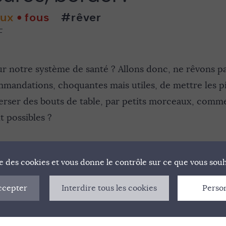
aux
fous
#rêver
F
notre système de santé ? Allons donc, ne rêvons pas
mandations, choquantes mais utiles, de mettre les pie
verser des bouts de table, par petits morceaux, comm
t possibles ?
ise des cookies et vous donne le contrôle sur ce que vous souh
ccepter
Interdire tous les cookies
Perso
NIFESTE
QUI SOMMES-NOUS ?
MENTIONS LÉGAL