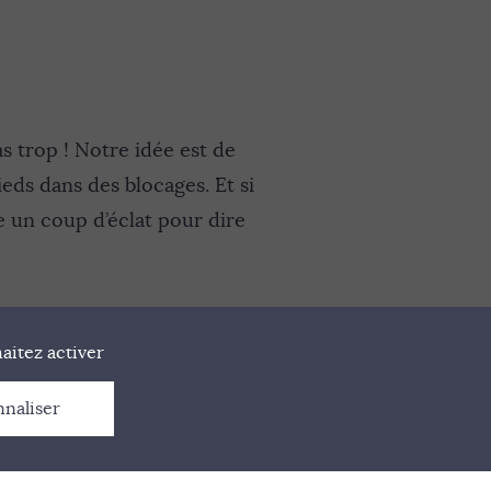
 trop ! Notre idée est de
ds dans des blocages. Et si
e un coup d’éclat pour dire
aitez activer
nnaliser
ES
CONTACT
GESTION DES COOKIES