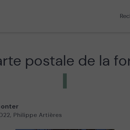
Rech
rte postale de la fo
onter
022
,
Philippe Artières