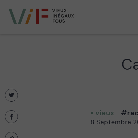
Vieux,
inégaux
et
fous
Ca
Partager
sur
twitter
vieux
#rac
-
Partager
8 Septembre 2
Nouvelle
sur
fenêtre
facebook
-