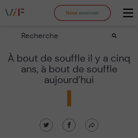
Vieux,
Nous
soutenir
inégaux
Affi
et
la
fous
navi
Rechercher
Valider
la
recherche
À bout de souffle il y a cinq
ans, à bout de souffle
aujourd’hui
Partager
Partager
Partager
sur
sur
par