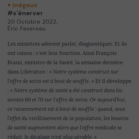
twitter
facebook
email
inégaux
-
-
#s'énerver
Nouvelle
Nouvelle
fenêtre
fenêtre
20 Octobre 2022
,
Éric Favereau
Les ministres adorent parler, diagnostiquer. Et ils
ont raison : c’est leur fonction. Ainsi François
Braun, ministre de la Santé, la semaine dernière
dans
Libération
: «
Notre système construit sur
l’offre de soins est à bout de souffle.
» Et il développe
: «
Notre système de santé a été construit dans les
années 60 et 70 sur l’offre de soins. Or aujourd’hui,
ce raisonnement est à bout de souffle : quand, sous
l’effet du vieillissement de la population, les besoins
de santé augmentent alors que l’offre médicale se
réduit, le décalage n’est plus gérable.
»