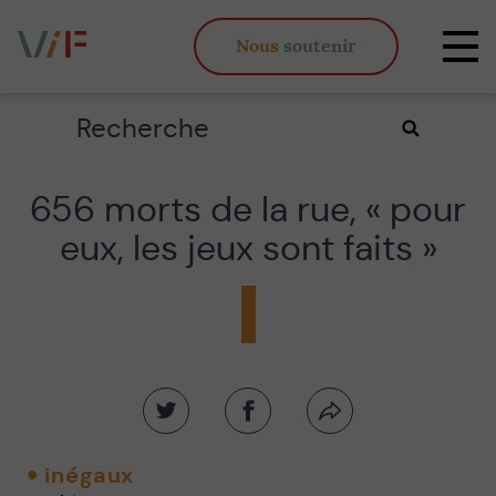
Vieux,
Nous
soutenir
inégaux
Affi
et
la
fous
navi
Rechercher
Valider
la
recherche
656 morts de la rue, « pour
eux, les jeux sont faits »
Partager
Partager
Partager
sur
sur
par
twitter
facebook
email
inégaux
-
-