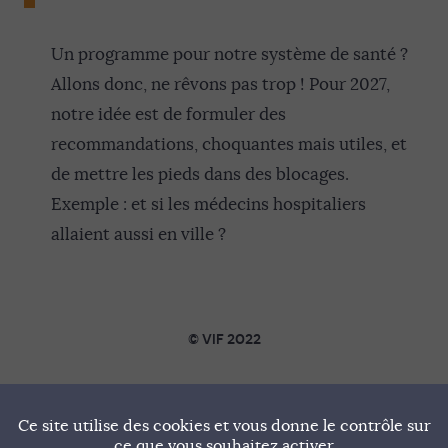
Un programme pour notre système de santé ?
Allons donc, ne rêvons pas trop ! Pour 2027,
notre idée est de formuler des
recommandations, choquantes mais utiles, et
de mettre les pieds dans des blocages.
Exemple : et si les médecins hospitaliers
allaient aussi en ville ?
© VIF 2022
SOUTENIR VIF
Ce site utilise des cookies et vous donne le contrôle sur
NOTRE MANIFESTE
ce que vous souhaitez activer