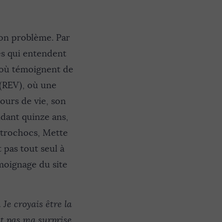
 son problème. Par
es qui entendent
s où témoignent de
(REV), où une
urs de vie, son
ndant quinze ans,
ctrochocs, Mette
 pas tout seul à
moignage du site
 Je croyais être la
fut pas ma surprise