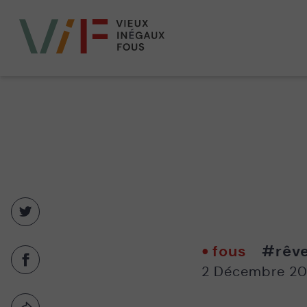
Vieux,
inégaux
et
fous
Partager
sur
twitter
fous
#rêv
-
Partager
2 Décembre 20
Nouvelle
sur
fenêtre
facebook
-