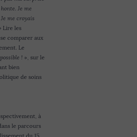
 honte. Je me
Je me croyais
»
Lire les
 se comparer aux
sement. Le
possible !
», sur le
ant bien
olitique de soins
ospectivement, à
 dans le parcours
lissement du 15