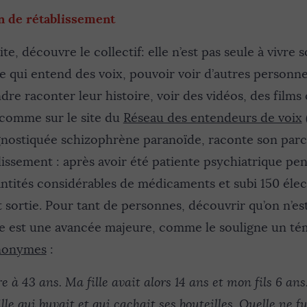
n de rétablissement
te, découvre le collectif: elle n’est pas seule à vivre
e qui entend des voix, pouvoir voir d’autres personn
ndre raconter leur histoire, voir des vidéos, des film
 comme sur le site du
Réseau des entendeurs de voix
nostiquée schizophrène paranoïde, raconte son parco
issement : après avoir été patiente psychiatrique pe
antités considérables de médicaments et subi 150 éle
t sortie. Pour tant de personnes, découvrir qu’on n’est
e est une avancée majeure, comme le souligne un té
anonymes
:
re à 43 ans. Ma fille avait alors 14 ans et mon fils 6 ans.
le qui buvait et qui cachait ses bouteilles. Quelle ne 