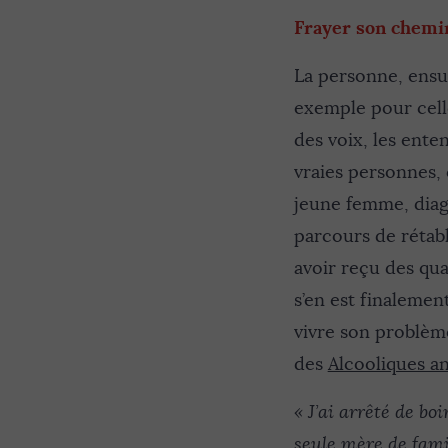
Frayer son chemi
La personne, ensui
exemple pour cell
des voix, les ente
vraies personnes,
jeune femme, diag
parcours de rétabl
avoir reçu des qu
s’en est finalemen
vivre son problèm
des
Alcooliques 
« J’ai arrêté de boi
seule mère de famil