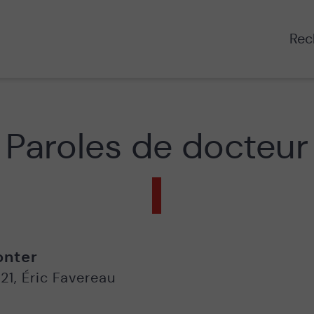
Rech
Paroles de docteur
onter
21
,
Éric Favereau