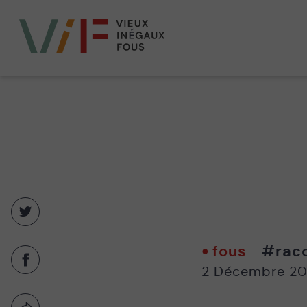
Vieux,
inégaux
et
fous
Partager
sur
twitter
fous
#rac
-
Partager
2 Décembre 20
Nouvelle
sur
fenêtre
facebook
-