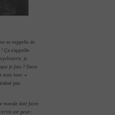
 ne se rappelle de
 Ça s’appelle
sychiatrie, je
 que je fais ? Dans
 à mon tour.
»
réalisé par
le monde doit faire
cérité est peut-