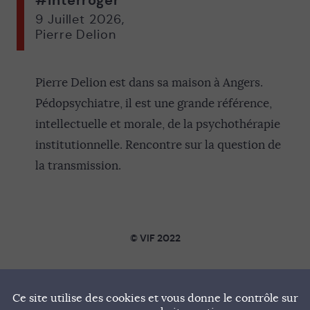
9 Juillet 2026
,
Pierre Delion
Pierre Delion est dans sa maison à Angers.
Pédopsychiatre, il est une grande référence,
intellectuelle et morale, de la psychothérapie
institutionnelle. Rencontre sur la question de
la transmission.
© VIF 2022
SOUTENIR VIF
Ce site utilise des cookies et vous donne le contrôle sur
NOTRE MANIFESTE