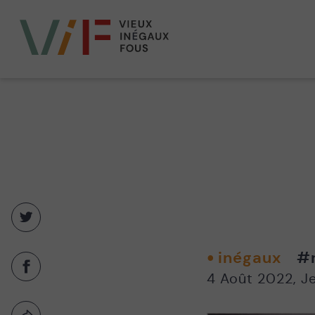
Vieux,
inégaux
et
fous
Partager
sur
twitter
inégaux
#
-
Partager
4 Août 2022
,
J
Nouvelle
sur
fenêtre
facebook
-