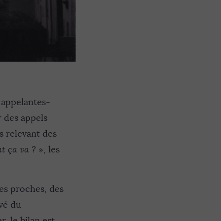
 appelantes-
 des appels
s relevant des
t ça va ?
», les
es proches, des
evé du
, le bilan est