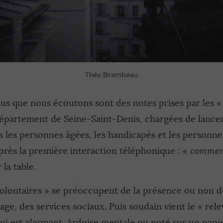
Théo Birambeau
s que nous écoutons sont des notes prises par les «
département de Seine-Saint-Denis, chargées de lancer
 les personnes âgées, les handicapés et les personne
près la première interaction téléphonique : «
commen
 la table.
volontaires » se préoccupent de la présence ou non d
nage, des services sociaux. Puis soudain vient le « rel
i est alarmant. Ardoise mentale ou noté sur un papier