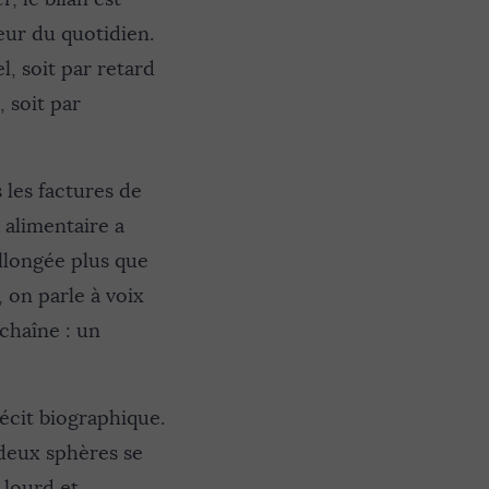
eur du quotidien.
, soit par retard
 soit par
 les factures de
 alimentaire a
allongée plus que
 on parle à voix
chaîne : un
écit biographique.
deux sphères se
 lourd et