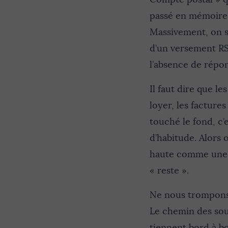
passé en mémoire p
Massivement, on s’
d’un versement RSA
l’absence de répon
Il faut dire que l
loyer, les facture
touché le fond, c’e
d’habitude. Alors 
haute comme une ca
« reste ».
Ne nous trompons 
Le chemin des sou
tiennent bord à bo