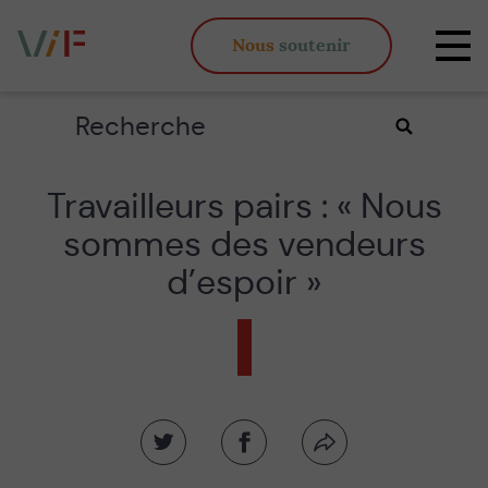
Vieux,
Nous
soutenir
inégaux
Affi
et
la
fous
navi
Rechercher
Valider
la
recherche
Travailleurs pairs : « Nous
sommes des vendeurs
d’espoir »
Partager
Partager
Partager
sur
sur
par