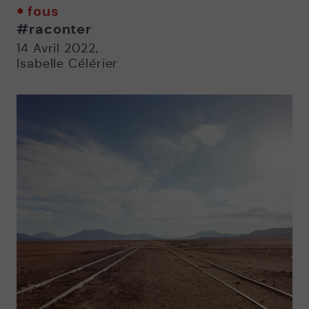
twitter
facebook
email
fous
-
-
#raconter
Nouvelle
Nouvelle
fenêtre
fenêtre
14 Avril 2022
,
Isabelle Célérier