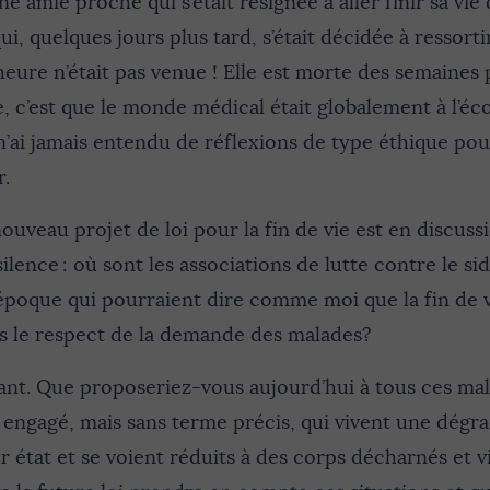
une amie proche qui s’était résignée à aller finir sa vi
 qui, quelques jours plus tard, s’était décidée à ressort
eure n’était pas venue ! Elle est morte des semaines 
, c’est que le monde médical était globalement à l’éc
n’ai jamais entendu de réflexions de type éthique pou
r.
ouveau projet de loi pour la fin de vie est en discussi
ilence : où sont les associations de lutte contre le si
époque qui pourraient dire comme moi que la fin de v
 le respect de la demande des malades?
sant. Que proposeriez-vous aujourd’hui à tous ces mal
t engagé, mais sans terme précis, qui vivent une dégr
r état et se voient réduits à des corps décharnés et v