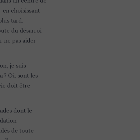
e dans un centre de
ir en choisissant
plus tard.
oute du désarroi
r ne pas aider
on, je suis
da ? Où sont les
ie doit être
ades dont le
adation
idés de toute