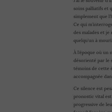
J’ai le souvenir d’
soins palliatifs et
simplement que l’h
Ce qui m’interroge
des malades et je 
quelqu’un à mouri
À l’époque où un n
désorienté par le s
témoins de cette 
accompagnée dans
Ce silence est pe
pronostic vital es
progressive de leu