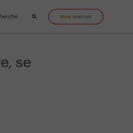
Nous
soutenir
ercher
Valider
la
recherche
e, se