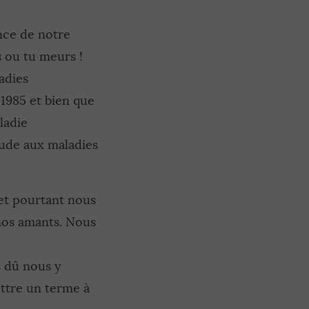
nce de notre
s ou tu meurs !
adies
1985 et bien que
ladie
lude aux maladies
 et pourtant nous
 nos amants. Nous
s dû nous y
ettre un terme à