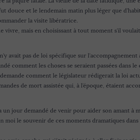
re la piqure fatale. La vieille de la date fatidique, une 
t fut douce et le lendemain matin plus léger que d’habi
mmander la visite libératrice.
de vivre, mais en choisissant à tout moment s’il voulai
 n’y avait pas de loi spécifique sur l’accompagnement
ndé comment les choses se seraient passées dans le c
 demande comment le législateur rédigerait la loi ac
andes de mort assistée qui, à l’époque, étaient acco
 un jour demandé de venir pour aider son amant à m
 en moi le souvenir de ces moments dramatiques dans 